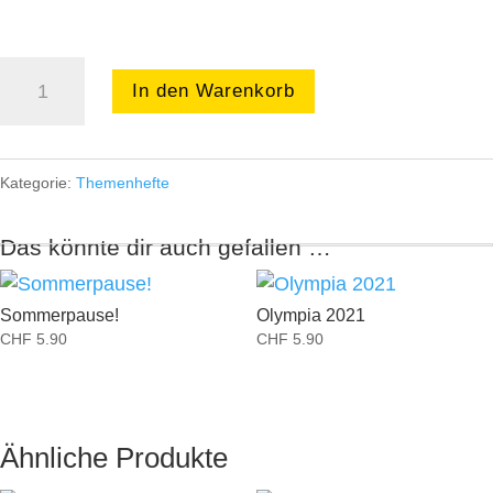
Wasserratten
In den Warenkorb
Menge
Kategorie:
Themenhefte
Das könnte dir auch gefallen …
Sommerpause!
Olympia 2021
CHF
5.90
CHF
5.90
Ähnliche Produkte