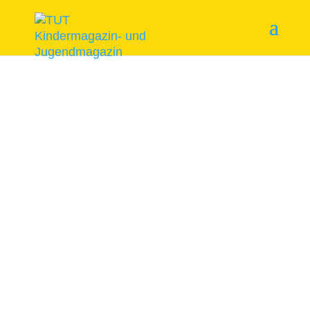
Start
/
Themenhefte
/ Wasserratten