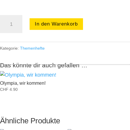
Das
In den Warenkorb
grosse
Spiel
Menge
Kategorie:
Themenhefte
Das könnte dir auch gefallen …
Olympia, wir kommen!
CHF
4.90
Ähnliche Produkte