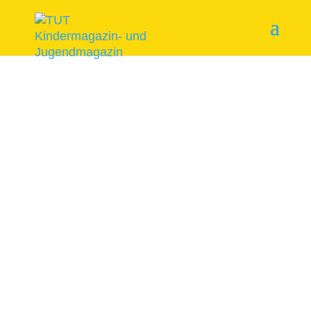
Start
/
Themenhefte
/ Das grosse Spiel