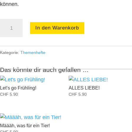
können.
Garten
In den Warenkorb
für
alle
Menge
Kategorie:
Themenhefte
Das könnte dir auch gefallen …
Let’s go Frühling!
ALLES LIEBE!
CHF
5.90
CHF
5.90
Määäh, was für ein Tier!
CHF
5.90