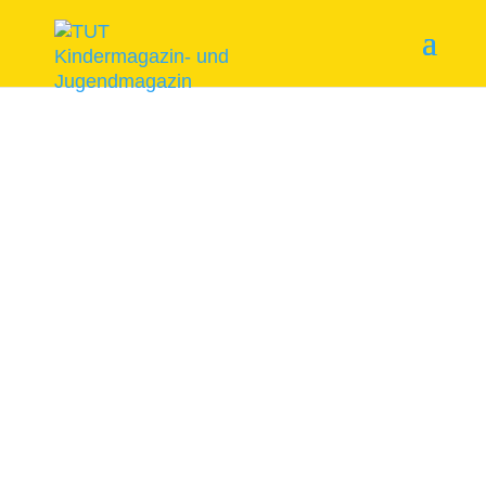
Start
/
Themenhefte
/ Garten für alle