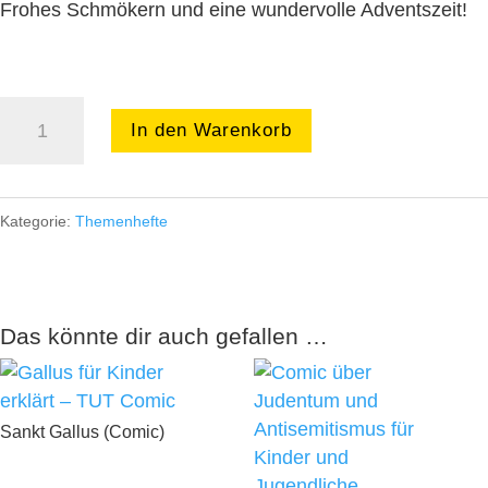
Frohes Schmökern und eine wundervolle Adventszeit!
Frohe
In den Warenkorb
Weihnachten!
Menge
Kategorie:
Themenhefte
Das könnte dir auch gefallen …
Sankt Gallus (Comic)