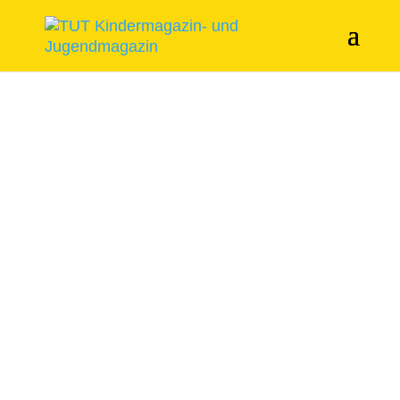
Start
/
Themenhefte
/ Frohe Weihnachten!