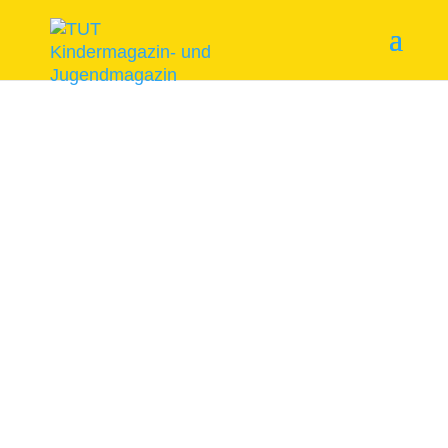
Start
/
Themenhefte
/ Sankt Gallus (Comic)