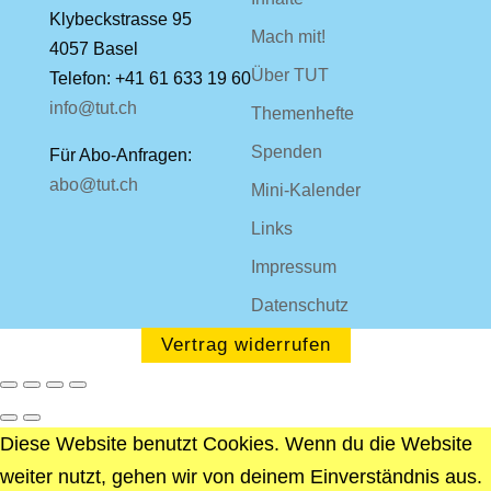
Klybeckstrasse 95
Mach mit!
4057 Basel
Über TUT
Telefon: +41 61 633 19 60
info@tut.ch
Themenhefte
Spenden
Für Abo-Anfragen:
abo@tut.ch
Mini-Kalender
Links
Impressum
Datenschutz
Vertrag widerrufen
Diese Website benutzt Cookies. Wenn du die Website
weiter nutzt, gehen wir von deinem Einverständnis aus.