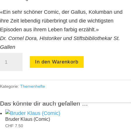
«Ein sehr schöner Comic, der Gallus, Kolumban und
ihre Zeit lebendig rüberbringt und die wichtigsten
Episoden aus ihrem Leben farbig erzählt.»
Dr. Cornel Dora, Historiker und Stiftsbibliothekar St.
Gallen
Sankt
In den Warenkorb
Gallus
(Comic)
Menge
Kategorie:
Themenhefte
Das könnte dir auch gefallen …
Bruder Klaus (Comic)
CHF
7.50