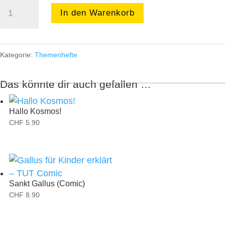
Ohne
In den Warenkorb
Bass
kein
Spass!
Kategorie:
Themenhefte
Menge
Das könnte dir auch gefallen …
Hallo Kosmos!
CHF
5.90
Sankt Gallus (Comic)
CHF
8.90