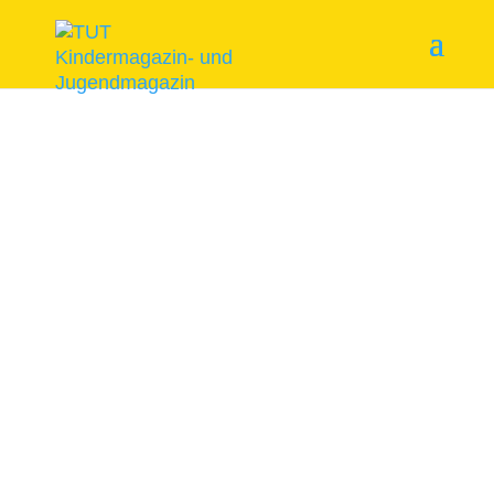
Start
/
Themenhefte
/ Ohne Bass kein Spass!