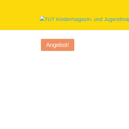
Start
/
Kunterbuntes
/ Minikalender 202
Angebot!