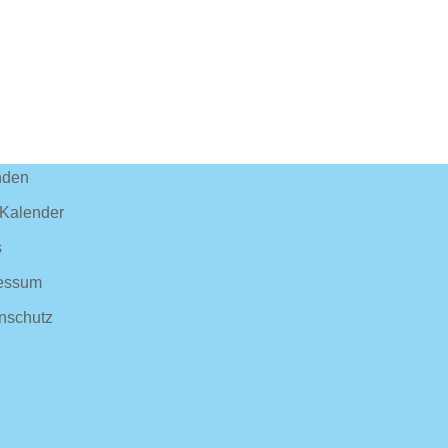
nden
-Kalender
s
essum
nschutz