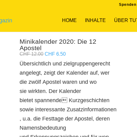
Spenden
HOME
INHALTE
ÜBER TU
0: Die 12 Apostel
Minikalender 2020: Die 12
Apostel
Ursprünglicher
Aktueller
CHF
12.00
CHF
6.50
Preis
Preis
Übersichtlich und zielgruppengerecht
war:
ist:
angelegt, zeigt der Kalender auf, wer
CHF 12.00
CHF 6.50.
die zwölf Apostel waren und wo
sie wirkten. Der Kalender
bietet spannende Kurzgeschichten
sowie interessante Zusatzinformationen
, u.a. die Festtage der Apostel, deren
Namensbedeutung