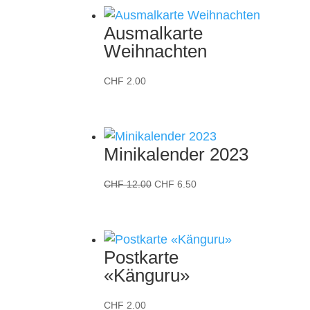
Ausmalkarte
Weihnachten
CHF
2.00
Minikalender 2023
Ursprünglicher
Aktueller
CHF
12.00
CHF
6.50
Preis
Preis
war:
ist:
CHF 12.00
CHF 6.50.
Postkarte
«Känguru»
CHF
2.00