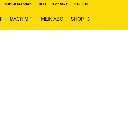
Mini-Kalender
Links
Kontakt
CHF 0.00
T
MACH MIT!
MEIN ABO
SHOP