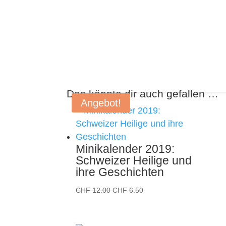
Das könnte dir auch gefallen …
Angebot!
Minikalender 2019:
Schweizer Heilige und
ihre Geschichten
Ursprünglicher
Aktueller
CHF
12.00
CHF
6.50
Preis
Preis
war:
ist: