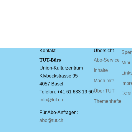
Kontakt
Übersicht
Spe
TUT-Büro
Abo-Service
Mini
Union-Kulturzentrum
Inhalte
Link
Klybeckstrasse 95
Mach mit!
Impr
4057 Basel
Über TUT
Telefon: +41 61 633 19 60
Date
info@tut.ch
Themenhefte
Für Abo-Anfragen:
abo@tut.ch