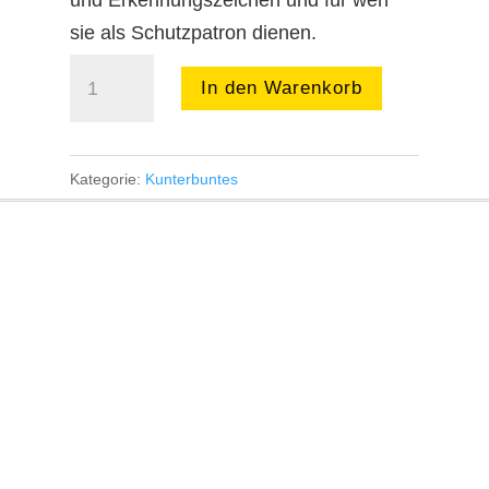
und Erkennungszeichen und für wen
sie als Schutzpatron dienen.
Minikalender
In den Warenkorb
2020:
Die
12
Kategorie:
Kunterbuntes
Apostel
Menge