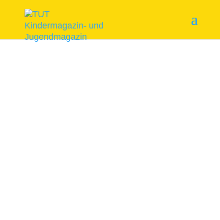
Start
/
Themenhefte
/ Es rollt!