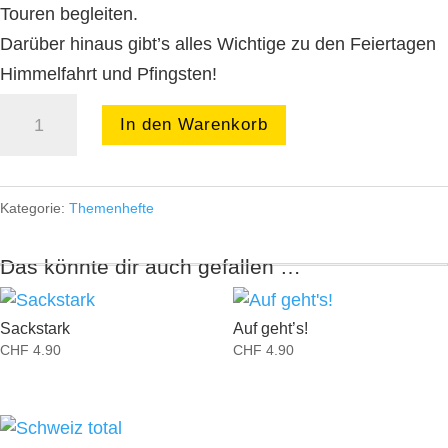
Touren begleiten.
Darüber hinaus gibt’s alles Wichtige zu den Feiertagen
Himmelfahrt und Pfingsten!
Es
In den Warenkorb
rollt!
Menge
Kategorie:
Themenhefte
Das könnte dir auch gefallen …
Sackstark
Auf geht’s!
CHF
4.90
CHF
4.90