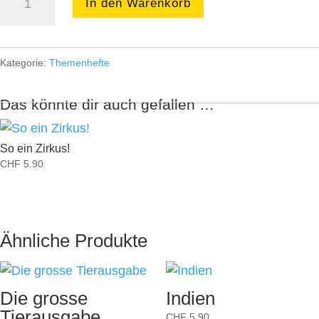
In den Warenkorb
Fest
naht
Menge
Kategorie:
Themenhefte
Das könnte dir auch gefallen …
So ein Zirkus!
CHF
5.90
Ähnliche Produkte
Die grosse
Indien
Tierausgabe
CHF
5.90