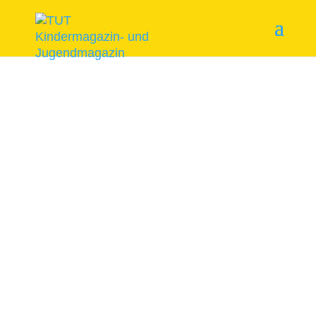
Start
/
Themenhefte
/ Das Fest naht